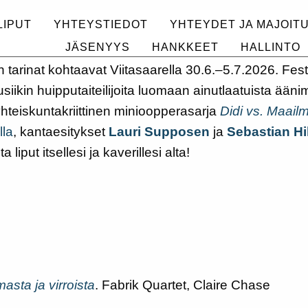
Jäsenyys
 julkaistu ja lipunmyynti avattu. Kaikki l
LIPUT
YHTEYSTIEDOT
YHTEYDET JA MAJOIT
Hankkeet
Hallinto
JÄSENYYS
HANKKEET
HALLINTO
Historia
tarinat kohtaavat Viitasaarella 30.6.–5.7.2026. Fest
usiikin huipputaiteilijoita luomaan ainutlaatuista ää
English
Suomi
eiskuntakriittinen minioopperasarja
Didi vs. Maail
lla
, kantaesitykset
Lauri Supposen
ja
Sebastian Hil
iput itsellesi ja kaverillesi alta!
masta ja virroista
. Fabrik Quartet, Claire Chase