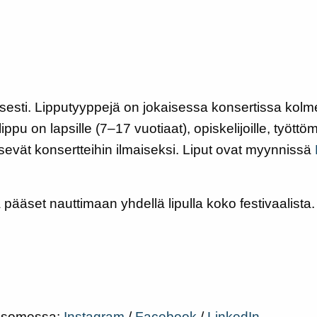
isesti. Lipputyyppejä on jokaisessa konsertissa kolm
pu on lapsille (7–17 vuotiaat), opiskelijoille, työttömi
ääsevät konsertteihin ilmaiseksi. Liput ovat myynnissä
la pääset nauttimaan yhdellä lipulla koko festivaalista
ä somessa:
Instagram
/
Facebook
/
LinkedIn
.