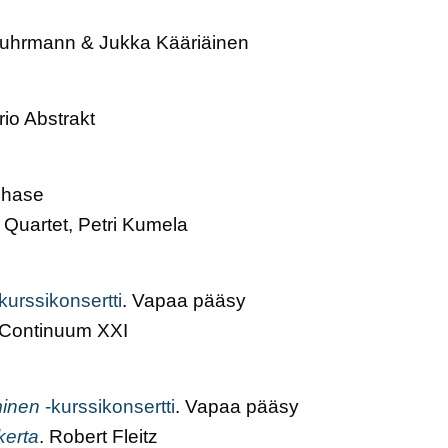
Fuhrmann & Jukka Kääriäinen
Trio Abstrakt
 Chase
k Quartet, Petri Kumela
-kurssikonsertti
. Vapaa pääsy
 Continuum XXI
minen
-kurssikonsertti
. Vapaa pääsy
kerta
. Robert Fleitz