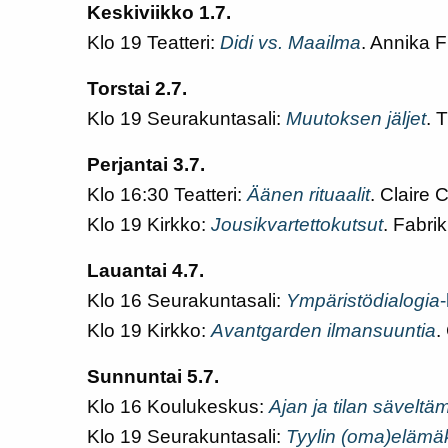
Keskiviikko 1.7.
Klo 19 Teatteri:
Didi vs. Maailma
. Annika 
Torstai 2.7.
Klo 19 Seurakuntasali:
Muutoksen jäljet
. 
Perjantai 3.7.
Klo 16:30 Teatteri:
Äänen rituaalit
. Claire
Klo 19 Kirkko:
Jousikvartettokutsut
. Fabri
Lauantai 4.7.
Klo 16 Seurakuntasali:
Ympäristödialogia
Klo 19 Kirkko:
Avantgarden ilmansuuntia
.
Sunnuntai 5.7.
Klo 16 Koulukeskus:
Ajan ja tilan säveltä
Klo 19 Seurakuntasali:
Tyylin (oma)elämä