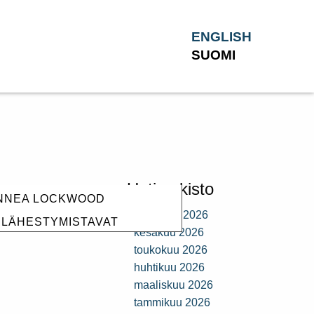
ENGLISH
SUOMI
Uutisarkisto
 ANNEA LOCKWOOD
heinäkuu 2026
T LÄHESTYMISTAVAT
kesäkuu 2026
toukokuu 2026
huhtikuu 2026
maaliskuu 2026
tammikuu 2026