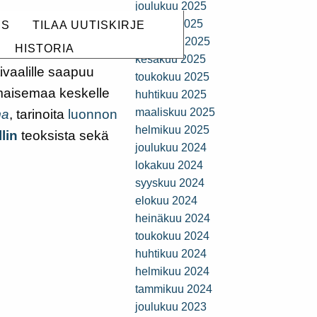
joulukuu 2025
iput löydät
lokakuu 2025
US
TILAA UUTISKIRJE
heinäkuu 2025
HISTORIA
kesäkuu 2025
ivaalille saapuu
toukokuu 2025
nimaisemaa keskelle
huhtikuu 2025
maaliskuu 2025
ma
, tarinoita
luonnon
helmikuu 2025
lin
teoksista sekä
joulukuu 2024
lokakuu 2024
syyskuu 2024
elokuu 2024
heinäkuu 2024
toukokuu 2024
huhtikuu 2024
helmikuu 2024
tammikuu 2024
joulukuu 2023