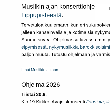
Musiikin ajan konserttiohjelma on
Lippupisteestä
.
Tervetuloa kuulemaan, kun eri sukupolvien 
jälleen kansainvälisiä ja kotimaisia nykym
Suome suvea. Ohjelmassa luvassa mm. yht
elpymisestä
,
nykymusiikkia barokkisoittimi
paljon muuta. Tutustu ohjelmaan ja varmista l
Liput Musiikin aikaan
Ohjelma 2026
Tiistai 30.6.
Klo 19 Kirkko: Avajaiskonsertti
Jousista, il