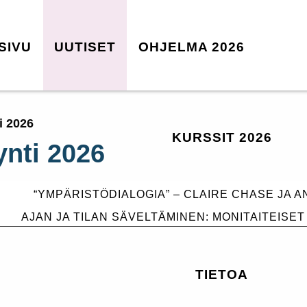
SIVU
UUTISET
OHJELMA 2026
Etusivu
Uutiset
Ohjelma 2026
i 2026
KURSSIT 2026
Kurssit 2026
ynti 2026
“Ympäristödialogia” – Claire
Chase ja Annea Lockwood
Ajan ja tilan säveltäminen:
“YMPÄRISTÖDIALOGIA” – CLAIRE CHASE JA
monitaiteiset lähestymistavat
AJAN JA TILAN SÄVELTÄMINEN: MONITAITEISE
Tietoa
Liput
Yhteystiedot
TIETOA
Yhteydet ja majoitus
Tilaa uutiskirje