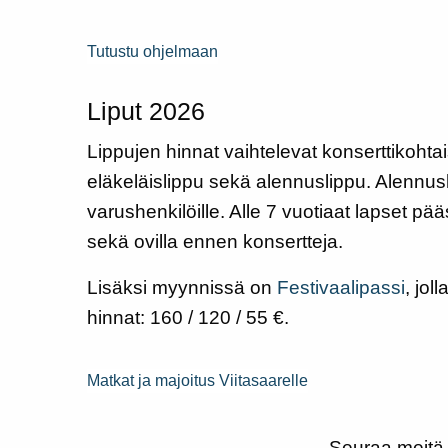
Tutustu ohjelmaan
Liput 2026
Lippujen hinnat vaihtelevat konserttikohta
eläkeläislippu sekä alennuslippu. Alennuslip
varushenkilöille. Alle 7 vuotiaat lapset p
sekä ovilla ennen konsertteja.
Lisäksi myynnissä on
Festivaalipassi
, jol
hinnat: 160 / 120 / 55 €.
Matkat ja majoitus Viitasaarelle
Seuraa meit