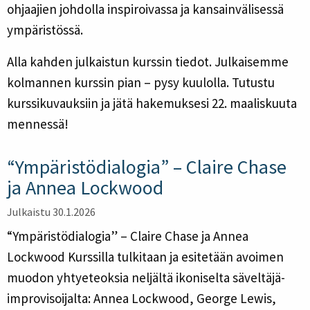
ohjaajien johdolla inspiroivassa ja kansainvälisessä
ympäristössä.
Alla kahden julkaistun kurssin tiedot. Julkaisemme
kolmannen kurssin pian – pysy kuulolla. Tutustu
kurssikuvauksiin ja jätä hakemuksesi 22. maaliskuuta
mennessä!
“Ympäristödialogia” – Claire Chase
ja Annea Lockwood
Julkaistu 30.1.2026
“Ympäristödialogia” – Claire Chase ja Annea
Lockwood Kurssilla tulkitaan ja esitetään avoimen
muodon yhtyeteoksia neljältä ikoniselta säveltäjä-
improvisoijalta: Annea Lockwood, George Lewis,