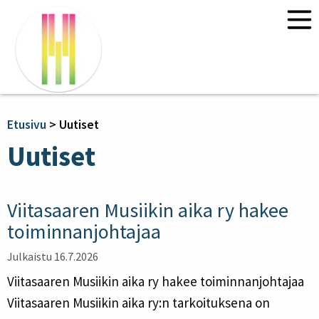
Etusivu
Uutiset
Ohjelma 2026
Etusivu
>
Uutiset
Kurssit 2026
Uutiset
“Ympäristödialogia” – Claire Chase
ja Annea Lockwood
Viitasaaren Musiikin aika ry hakee
Ajan ja tilan säveltäminen:
monitaiteiset lähestymistavat
toiminnanjohtajaa
Tietoa
Julkaistu 16.7.2026
Liput
Viitasaaren Musiikin aika ry hakee toiminnanjohtajaa
Yhteystiedot
Viitasaaren Musiikin aika ry:n tarkoituksena on
Yhteydet ja majoitus