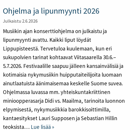
Ohjelma ja lipunmyynti 2026
Julkaistu 2.6.2026
Musiikin ajan konserttiohjelma on julkaistu ja
lipunmyynti avattu. Kaikki liput löydät
Lippupisteestä. Tervetuloa kuulemaan, kun eri
sukupolvien tarinat kohtaavat Viitasaarella 30.6.–
5.7.2026. Festivaalille saapuu jälleen kansainvälisiä ja
kotimaisia nykymusiikin huipputaiteilijoita luomaan
ainutlaatuista äänimaisemaa keskelle Suome suvea.
Ohjelmassa luvassa mm. yhteiskuntakriittinen
minioopperasarja Didi vs. Maailma, tarinoita luonnon
elpymisestä, nykymusiikkia barokkisoittimilla,
kantaesitykset Lauri Supposen ja Sebastian Hillin
teoksista…
Lue lisää »