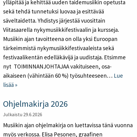
ylläpitää ja kehittää uuden taidemusiikin opetusta
Tilaa uutiskirje
sekä tehdä tunnetuksi luovaa ja esittävää
Jäsenyys
Hankkeet
säveltaidetta. Yhdistys järjestää vuosittain
Hallinto
Viitasaarella nykymusiikkifestivaalin ja kursseja.
Historia
Musiikin ajan tavoitteena on olla yksi Euroopan
tärkeimmistä nykymusiikkifestivaaleista sekä
festivaalikentän edelläkävijä ja uudistaja. Etsimme
English
Suomi
nyt TOIMINNANJOHTAJAA vakituiseen, osa-
aikaiseen (vähintään 60 %) työsuhteeseen…
Lue
lisää »
Ohjelmakirja 2026
Julkaistu 29.6.2026
Musiikin ajan ohjelmakirja on luettavissa tänä vuonna
myös verkossa. Elisa Pesonen, graafinen