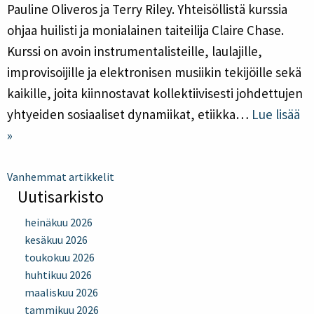
Pauline Oliveros ja Terry Riley. Yhteisöllistä kurssia
ohjaa huilisti ja monialainen taiteilija Claire Chase.
Kurssi on avoin instrumentalisteille, laulajille,
improvisoijille ja elektronisen musiikin tekijöille sekä
kaikille, joita kiinnostavat kollektiivisesti johdettujen
yhtyeiden sosiaaliset dynamiikat, etiikka…
Lue lisää
»
Artikkelien selaus
Vanhemmat artikkelit
Uutisarkisto
heinäkuu 2026
kesäkuu 2026
toukokuu 2026
huhtikuu 2026
maaliskuu 2026
tammikuu 2026