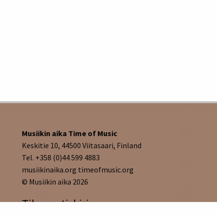
Musiikin aika Time of Music
Keskitie 10, 44500 Viitasaari, Finland
Tel. +358 (0)44 599 4883
musiikinaika.org timeofmusic.org
© Musiikin aika 2026
Tilaa uutiskirje