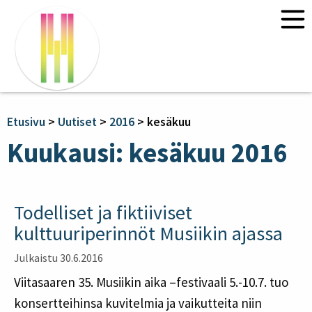
Etusivu
Uutiset
Ohjelma 2026
Etusivu
>
Uutiset
>
2016
>
kesäkuu
Kurssit 2026
Kuukausi:
kesäkuu 2016
“Ympäristödialogia” – Claire Chase
ja Annea Lockwood
Ajan ja tilan säveltäminen:
Todelliset ja fiktiiviset
monitaiteiset lähestymistavat
kulttuuriperinnöt Musiikin ajassa
Tietoa
Julkaistu 30.6.2016
Liput
Viitasaaren 35. Musiikin aika –festivaali 5.-10.7. tuo
Yhteystiedot
Yhteydet ja majoitus
konsertteihinsa kuvitelmia ja vaikutteita niin