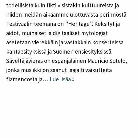
Tilaa uutiskirje
todellisista kuin fiktiivisistäkin kulttuureista ja
Jäsenyys
niiden meidän aikaamme ulottuvasta perinnöstä.
Hankkeet
Festivaalin teemana on ”Heritage”. Keksityt ja
Hallinto
aidot, muinaiset ja digitaaliset mytologiat
Historia
asetetaan vierekkäin ja vastakkain konserteissa
kantaesityksissä ja Suomen ensiesityksissä.
English
Suomi
Säveltäjävieras on espanjalainen Mauricio Sotelo,
jonka musiikki on saanut laajalti vaikutteita
flamencosta ja…
Lue lisää »