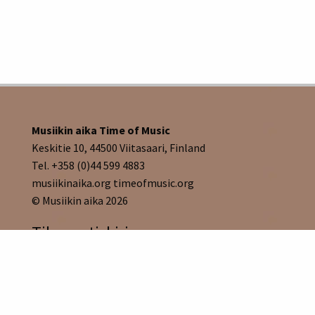
Musiikin aika Time of Music
Keskitie 10, 44500 Viitasaari, Finland
Tel. +358 (0)44 599 4883
musiikinaika.org timeofmusic.org
© Musiikin aika 2026
Tilaa uutiskirje
Tilaa