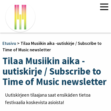
Etusivu
Uutiset
Ohjelma 2026
Etusivu
>
Tilaa Musiikin aika -uutiskirje / Subscribe to
Time of Music newsletter
Kurssit 2026
Tilaa Musiikin aika -
“Ympäristödialogia” – Claire Chase
ja Annea Lockwood
uutiskirje / Subscribe to
Ajan ja tilan säveltäminen:
Time of Music newsletter
monitaiteiset lähestymistavat
Tietoa
Liput
Uutiskirjeen tilaajana saat ensikäden tietoa
Yhteystiedot
festivaalia koskevista asioista!
Yhteydet ja majoitus