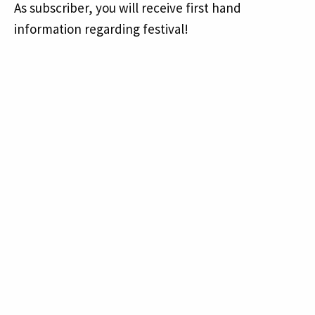
As subscriber, you will receive first hand
Tilaa uutiskirje
Jäsenyys
information regarding festival!
Hankkeet
Hallinto
Historia
English
Suomi