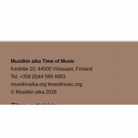
Musiikin aika Time of Music
Keskitie 10, 44500 Viitasaari, Finland
Tel. +358 (0)44 599 4883
musiikinaika.org timeofmusic.org
© Musiikin aika 2026
Tilaa uutiskirje
Please wait...