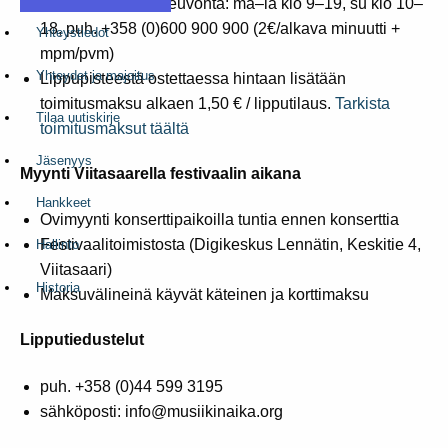
Myyntipalvelu ja neuvonta: ma–la klo 9–19, su klo 10–
18, puh. +358 (0)600 900 900 (2€/alkava minuutti +
Yhteystiedot
mpm/pvm)
Yhteydet ja majoitus
Lippupisteestä ostettaessa hintaan lisätään
toimitusmaksu alkaen 1,50 € / lipputilaus.
Tarkista
Tilaa uutiskirje
toimitusmaksut täältä
Jäsenyys
Myynti Viitasaarella festivaalin aikana
Hankkeet
Ovimyynti konserttipaikoilla tuntia ennen konserttia
Festivaalitoimistosta (Digikeskus Lennätin, Keskitie 4,
Hallinto
Viitasaari)
Historia
Maksuvälineinä käyvät käteinen ja korttimaksu
Lipputiedustelut
puh. +358 (0)44 599 3195
sähköposti: info@musiikinaika.org