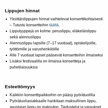
Lippujen hinnat
Yksittäislippujen hinnat vaihtelevat konserttikohtaisesti
– Tutustu konsertteihin
täältä
.
Lipputyyppejä on kolme: peruslippu, eläkeläislippu
sekä alennuslippu
Alennuslippu lapsille (7–17 vuotiaat), opiskelijoille,
työttömille ja varushenkilöille
Alle 7 vuotiaat lapset pääsevät konsertteihin ilmaiseksi
Lisäksi festivaalilla on ilmaisia konsertteja ja
puhetilaisuuksia
Esteettömyys
Kaikkiin konserttipaikkoihin on pääsy pyörätuolilla
Pyörätuoliasiakkaalle hankitaan maksullinen lippu,
avustajan lippu on maksuton. Tiedustelut ja varaukset