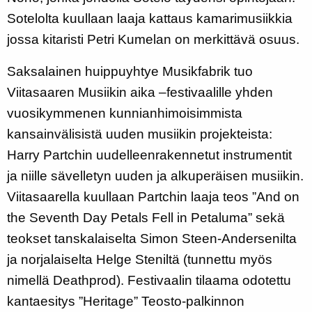
Sotelolta kuullaan laaja kattaus kamarimusiikkia
jossa kitaristi Petri Kumelan on merkittävä osuus.
Saksalainen huippuyhtye Musikfabrik tuo
Viitasaaren Musiikin aika –festivaalille yhden
vuosikymmenen kunnianhimoisimmista
kansainvälisistä uuden musiikin projekteista:
Harry Partchin uudelleenrakennetut instrumentit
ja niille sävelletyn uuden ja alkuperäisen musiikin.
Viitasaarella kuullaan Partchin laaja teos ”And on
the Seventh Day Petals Fell in Petaluma” sekä
teokset tanskalaiselta Simon Steen-Andersenilta
ja norjalaiselta Helge Steniltä (tunnettu myös
nimellä Deathprod). Festivaalin tilaama odotettu
kantaesitys ”Heritage” Teosto-palkinnon