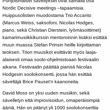
Pohjoismaiset sävellykset ovat samalla osa
Nordic Decisive meetings –tapaamisia.
Huippusolistien muodostama Trio Accanto
(Marcus Weiss, saksofoni, Nicolas Hodges,
piano, sekä Christian Dierstein, lyömäsoittimet)
kamarimusiikkikurssin mentoroinnin lisäksi esittää
muun muassa Stefan Prinsin heille kirjoittaman
teoksen. Trion muusikot esittävät myös laaja-
alaisesti omaa soolo-ohjelmistoaan festivaalin
aikana. Festivaalin päättää pianisti Nicolas
Hodgesin soolokonsertti, jossa hän esittää
säveltäjä Brice Pauset’n kaanoneita.
David Moss on yksi uuden musiikin, sekä
sävelletyn että improvisoidun, omaperäisimpiä
ääniä. Hän on pitänyt yli 1000 soolokonserttia