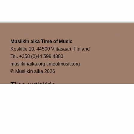
Musiikin aika Time of Music
Keskitie 10, 44500 Viitasaari, Finland
Tel. +358 (0)44 599 4883
musiikinaika.org timeofmusic.org
© Musiikin aika 2026
Tilaa uutiskirje
Please wait...
Tilaa