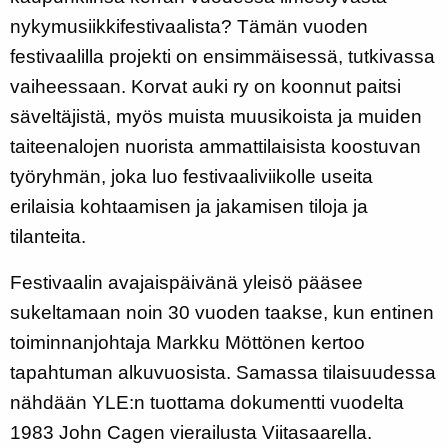
nykymusiikkifestivaalista? Tämän vuoden
festivaalilla projekti on ensimmäisessä, tutkivassa
vaiheessaan. Korvat auki ry on koonnut paitsi
säveltäjistä, myös muista muusikoista ja muiden
taiteenalojen nuorista ammattilaisista koostuvan
työryhmän, joka luo festivaaliviikolle useita
erilaisia kohtaamisen ja jakamisen tiloja ja
tilanteita.
Festivaalin avajaispäivänä yleisö pääsee
sukeltamaan noin 30 vuoden taakse, kun entinen
toiminnanjohtaja Markku Möttönen kertoo
tapahtuman alkuvuosista. Samassa tilaisuudessa
nähdään YLE:n tuottama dokumentti vuodelta
1983 John Cagen vierailusta Viitasaarella.