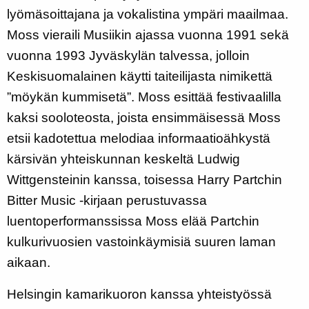
lyömäsoittajana ja vokalistina ympäri maailmaa.
Moss vieraili Musiikin ajassa vuonna 1991 sekä
vuonna 1993 Jyväskylän talvessa, jolloin
Keskisuomalainen käytti taiteilijasta nimikettä
”möykän kummisetä”. Moss esittää festivaalilla
kaksi sooloteosta, joista ensimmäisessä Moss
etsii kadotettua melodiaa informaatioähkystä
kärsivän yhteiskunnan keskeltä Ludwig
Wittgensteinin kanssa, toisessa Harry Partchin
Bitter Music -kirjaan perustuvassa
luentoperformanssissa Moss elää Partchin
kulkurivuosien vastoinkäymisiä suuren laman
aikaan.
Helsingin kamarikuoron kanssa yhteistyössä