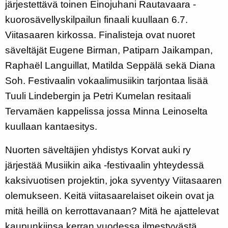
järjestettävä toinen Einojuhani Rautavaara -
kuorosävellyskilpailun finaali kuullaan 6.7.
Viitasaaren kirkossa. Finalisteja ovat nuoret
säveltäjät Eugene Birman, Patiparn Jaikampan,
Raphaël Languillat, Matilda Seppälä sekä Diana
Soh. Festivaalin vokaalimusiikin tarjontaa lisää
Tuuli Lindebergin ja Petri Kumelan resitaali
Tervamäen kappelissa jossa Minna Leinoselta
kuullaan kantaesitys.
Nuorten säveltäjien yhdistys Korvat auki ry
järjestää Musiikin aika -festivaalin yhteydessä
kaksivuotisen projektin, joka syventyy Viitasaaren
olemukseen. Keitä viitasaarelaiset oikein ovat ja
mitä heillä on kerrottavanaan? Mitä he ajattelevat
kaupunkiinsa kerran vuodessa ilmestyvästä