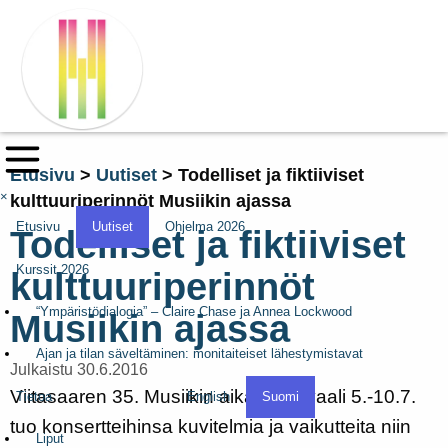
Etusivu
>
Uutiset
>
Todelliset ja fiktiiviset
×
kulttuuriperinnöt Musiikin ajassa
Etusivu
Uutiset
Ohjelma 2026
Todelliset ja fiktiiviset
Kurssit 2026
kulttuuriperinnöt
“Ympäristödialogia” – Claire Chase ja Annea Lockwood
Musiikin ajassa
Ajan ja tilan säveltäminen: monitaiteiset lähestymistavat
Julkaistu 30.6.2016
Viitasaaren 35. Musiikin aika –festivaali 5.-10.7.
Tietoa
English
Suomi
tuo konsertteihinsa kuvitelmia ja vaikutteita niin
Liput