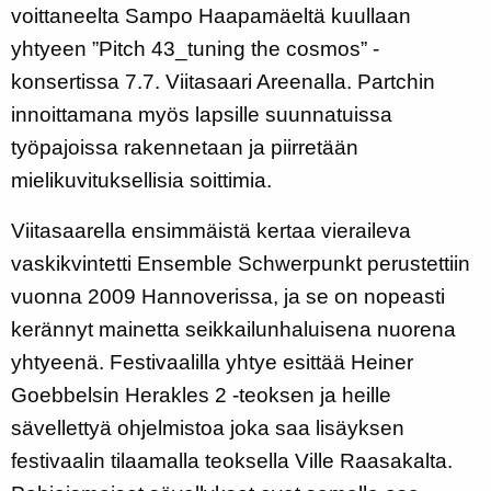
voittaneelta Sampo Haapamäeltä kuullaan
yhtyeen ”Pitch 43_tuning the cosmos” -
konsertissa 7.7. Viitasaari Areenalla. Partchin
innoittamana myös lapsille suunnatuissa
työpajoissa rakennetaan ja piirretään
mielikuvituksellisia soittimia.
Viitasaarella ensimmäistä kertaa vieraileva
vaskikvintetti Ensemble Schwerpunkt perustettiin
vuonna 2009 Hannoverissa, ja se on nopeasti
kerännyt mainetta seikkailunhaluisena nuorena
yhtyeenä. Festivaalilla yhtye esittää Heiner
Goebbelsin Herakles 2 -teoksen ja heille
sävellettyä ohjelmistoa joka saa lisäyksen
festivaalin tilaamalla teoksella Ville Raasakalta.