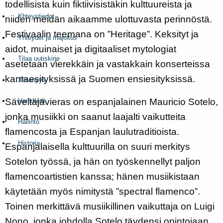
todellisista kuin fiktiivisistäkin kulttuureista ja
Yhteystiedot
niiden meidän aikaamme ulottuvasta perinnöstä.
Festivaalin teemana on ”Heritage”. Keksityt ja
Yhteydet ja majoitus
aidot, muinaiset ja digitaaliset mytologiat
Tilaa uutiskirje
asetetaan vierekkäin ja vastakkain konserteissa
kantaesityksissä ja Suomen ensiesityksissä.
Jäsenyys
Säveltäjävieras on espanjalainen Mauricio Sotelo,
Hankkeet
jonka musiikki on saanut laajalti vaikutteita
Hallinto
flamencosta ja Espanjan laulutraditioista.
Historia
Espanjalaisella kulttuurilla on suuri merkitys
Sotelon työssä, ja hän on työskennellyt paljon
flamencoartistien kanssa; hänen musiikistaan
käytetään myös nimitystä ”spectral flamenco”.
Toinen merkittävä musiikillinen vaikuttaja on Luigi
Nono, jonka johdolla Sotelo täydensi opintojaan.