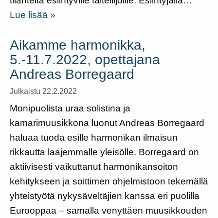
tilanteita esiintyville taiteilijoille. Esiintyjällä…
Lue lisää »
Aikamme harmonikka,
5.-11.7.2022, opettajana
Andreas Borregaard
Julkaistu 22.2.2022
Monipuolista uraa solistina ja
kamarimuusikkona luonut Andreas Borregaard
haluaa tuoda esille harmonikan ilmaisun
rikkautta laajemmalle yleisölle. Borregaard on
aktiivisesti vaikuttanut harmonikansoiton
kehitykseen ja soittimen ohjelmistoon tekemällä
yhteistyötä nykysäveltäjien kanssa eri puolilla
Eurooppaa – samalla venyttäen muusikkouden