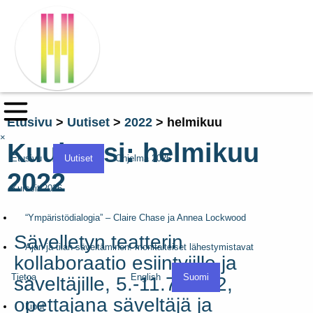
Etusivu
>
Uutiset
>
2022
>
helmikuu
×
Kuukausi:
helmikuu
Etusivu
Uutiset
Ohjelma 2026
2022
Kurssit 2026
“Ympäristödialogia” – Claire Chase ja Annea Lockwood
Sävelletyn teatterin
Ajan ja tilan säveltäminen: monitaiteiset lähestymistavat
kollaboraatio esiintyjille ja
Tietoa
English
Suomi
säveltäjille, 5.-11.7.2022,
opettajana säveltäjä ja
Liput