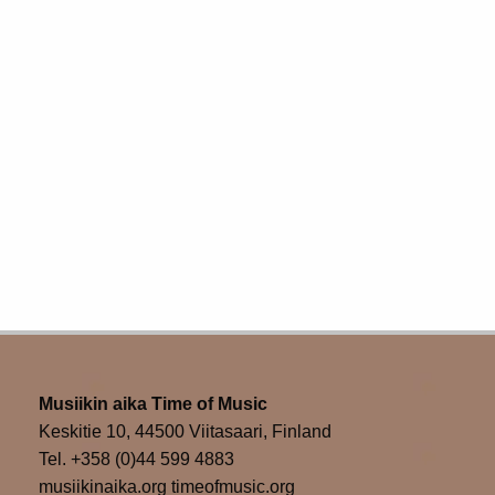
Musiikin aika Time of Music
Keskitie 10, 44500 Viitasaari, Finland
Tel. +358 (0)44 599 4883
musiikinaika.org timeofmusic.org