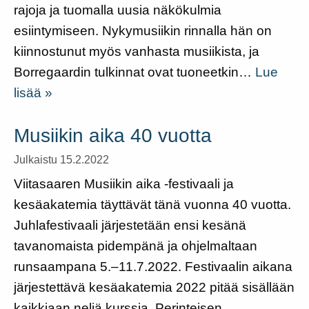
rajoja ja tuomalla uusia näkökulmia
esiintymiseen. Nykymusiikin rinnalla hän on
kiinnostunut myös vanhasta musiikista, ja
Borregaardin tulkinnat ovat tuoneetkin…
Lue
lisää »
Musiikin aika 40 vuotta
Julkaistu 15.2.2022
Viitasaaren Musiikin aika -festivaali ja
kesäakatemia täyttävät tänä vuonna 40 vuotta.
Juhlafestivaali järjestetään ensi kesänä
tavanomaista pidempänä ja ohjelmaltaan
runsaampana 5.–11.7.2022. Festivaalin aikana
järjestettävä kesäakatemia 2022 pitää sisällään
kaikkiaan neljä kurssia. Perinteisen