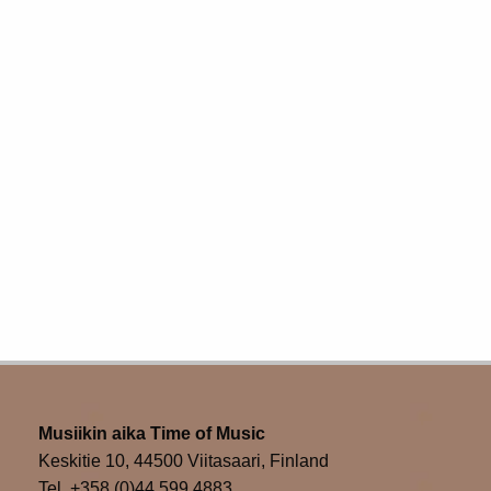
Musiikin aika Time of Music
Keskitie 10, 44500 Viitasaari, Finland
Tel. +358 (0)44 599 4883