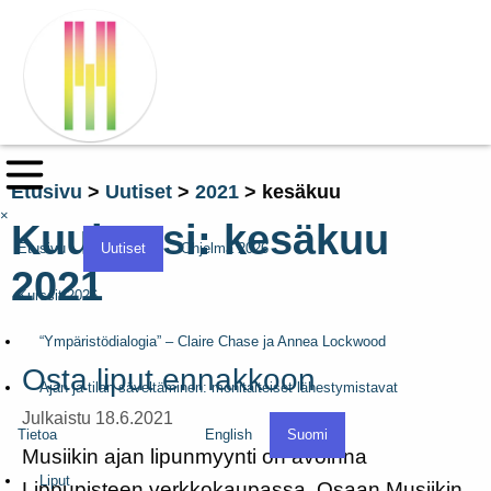
Etusivu
>
Uutiset
>
2021
>
kesäkuu
×
Kuukausi:
kesäkuu
Etusivu
Uutiset
Ohjelma 2026
2021
Kurssit 2026
“Ympäristödialogia” – Claire Chase ja Annea Lockwood
Osta liput ennakkoon
Ajan ja tilan säveltäminen: monitaiteiset lähestymistavat
Julkaistu 18.6.2021
Tietoa
English
Suomi
Musiikin ajan lipunmyynti on avoinna
Liput
Lippupisteen verkkokaupassa. Osaan Musiikin