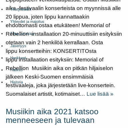
aika -festivaalin konserteista on myynnissä alle
Yhteystiedot
20 lippua, joten lippu kannattaakin
Yhteydet ja majoitus
ehdottomasti ostaa etukäteen! Memorial of
Rebellion -installaation 20-minuuttisiin esityksiin
Tilaa uutiskirje
otetaan vain 2 henkilöä kerrallaan. Osta
Jäsenyys
lippu konsertteihin: KONSERTITOsta
Hankkeet
lippu installaation esityksiin: Memorial of
Rebellion Musiikin aika on pitkän hiljaiselon
Hallinto
jälkeen Keski-Suomen ensimmäisiä
Historia
festivaaleja, joka järjestetään live-konsertein.
Suomalaiset artistit, kotimaiset…
Lue lisää »
Musiikin aika 2021 katsoo
menneeseen ja tulevaan