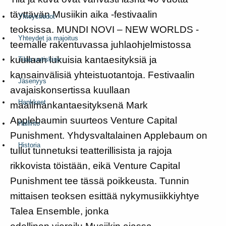
täyttävän Musiikin aika -festivaalin
Yhteystiedot
teoksissa. MUNDI NOVI – NEW WORLDS -
Yhteydet ja majoitus
teemalle rakentuvassa juhlaohjelmistossa
kuullaan lukuisia kantaesityksiä ja
Tilaa uutiskirje
kansainvälisiä yhteistuotantoja. Festivaalin
Jäsenyys
avajaiskonsertissa kuullaan
Hankkeet
maailmankantaesityksenä Mark
Applebaumin suurteos Venture Capital
Hallinto
Punishment. Yhdysvaltalainen Applebaum on
Historia
tullut tunnetuksi teatterillisista ja rajoja
rikkovista töistään, eikä Venture Capital
Punishment tee tässä poikkeusta. Tunnin
mittaisen teoksen esittää nykymusiikkiyhtye
Talea Ensemble, jonka