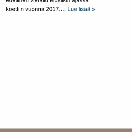
edellinen vierailu Musiikin ajassa
koettiin vuonna 2017.…
Lue lisää »