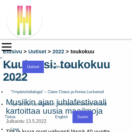
Etusivu
>
Uutiset
>
2022
>
toukokuu
×
Kuukausi:
toukokuu
Etusivu
Uutiset
Ohjelma 2026
2022
Kurssit 2026
“Ympäristödialogia” – Claire Chase ja Annea Lockwood
Musiikin ajan juhlafestivaali
Ajan ja tilan säveltäminen: monitaiteiset lähestymistavat
kartoittaa uusia maailmoja
Tietoa
English
Suomi
Julkaistu 13.5.2022
Liput
Tila ja kuva ovat vahvasti läsnä 40 vuotta