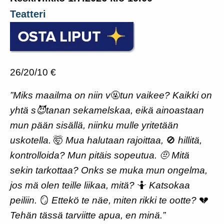
Jäsenyys
Teatteri
Hankkeet
Hallinto
Historia
26/20/10 €
English
Suomi
”Miks maailma on niin v
🤬
tun vaikee? Kaikki on
yhtä s😈tanan sekamelskaa, eikä ainoastaan
mun pään sisällä, niinku mulle yritetään
uskotella.
🤯
Mua halutaan rajoittaa,
🚫
hillitä,
kontrolloida? Mun pitäis sopeutua. 🤨 Mitä
sekin tarkottaa? Onks se muka mun ongelma,
jos mä olen teille liikaa, mitä?
🤷
Katsokaa
peiliin.
🪞
Ettekö te näe, miten rikki te ootte?
💔
Tehän tässä tarviitte apua, en minä.”