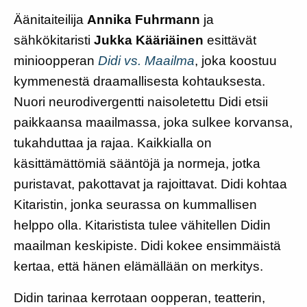
Äänitaiteilija
Annika Fuhrmann
ja
sähkökitaristi
Jukka Kääriäinen
esittävät
minioopperan
Didi vs. Maailma
, joka koostuu
kymmenestä draamallisesta kohtauksesta.
Nuori neurodivergentti naisoletettu Didi etsii
paikkaansa maailmassa, joka sulkee korvansa,
tukahduttaa ja rajaa. Kaikkialla on
käsittämättömiä sääntöjä ja normeja, jotka
puristavat, pakottavat ja rajoittavat. Didi kohtaa
Kitaristin, jonka seurassa on kummallisen
helppo olla. Kitaristista tulee vähitellen Didin
maailman keskipiste. Didi kokee ensimmäistä
kertaa, että hänen elämällään on merkitys.
Didin tarinaa kerrotaan oopperan, teatterin,