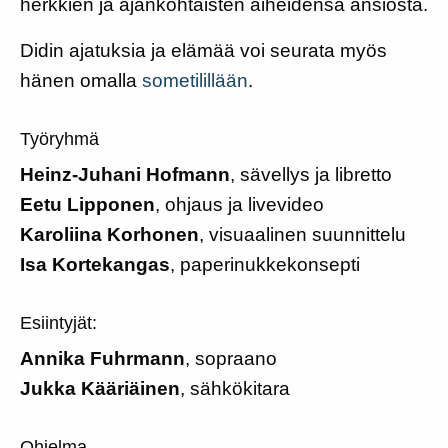
herkkien ja ajankohtaisten aiheidensa ansiosta.
Didin ajatuksia ja elämää voi seurata myös
hänen omalla
sometilillään
.
Työryhmä
Heinz-Juhani Hofmann
, sävellys ja libretto
Eetu Lipponen
, ohjaus ja livevideo
Karoliina Korhonen
, visuaalinen suunnittelu
Isa Kortekangas
, paperinukkekonsepti
Esiintyjät:
Annika Fuhrmann
, sopraano
Jukka Kääriäinen
, sähkökitara
Ohjelma