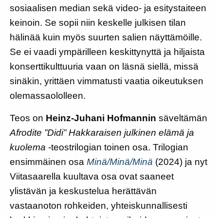
sosiaalisen median sekä video- ja esitystaiteen
keinoin. Se sopii niin keskelle julkisen tilan
hälinää kuin myös suurten salien näyttämöille.
Se ei vaadi ympärilleen keskittynyttä ja hiljaista
konserttikulttuuria vaan on läsnä siellä, missä
sinäkin, yrittäen vimmatusti vaatia oikeutuksen
olemassaololleen.
Teos on
Heinz-Juhani Hofmannin
säveltämän
Afrodite ”Didi” Hakkaraisen julkinen elämä ja
kuolema
-teostrilogian toinen osa. Trilogian
ensimmäinen osa
Minä/Minä/Minä
(2024) ja nyt
Viitasaarella kuultava osa ovat saaneet
ylistävän ja keskustelua herättävän
vastaanoton rohkeiden, yhteiskunnallisesti