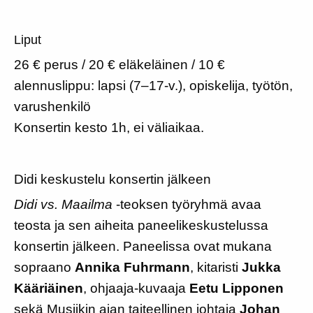
Liput
26 € perus / 20 € eläkeläinen / 10 €
alennuslippu: lapsi (7–17-v.), opiskelija, työtön,
varushenkilö
Konsertin kesto 1h, ei väliaikaa.
Didi keskustelu konsertin jälkeen
Didi vs. Maailma
-teoksen työryhmä avaa
teosta ja sen aiheita paneelikeskustelussa
konsertin jälkeen. Paneelissa ovat mukana
sopraano
Annika Fuhrmann
, kitaristi
Jukka
Kääriäinen
, ohjaaja-kuvaaja
Eetu Lipponen
sekä Musiikin ajan taiteellinen johtaja
Johan