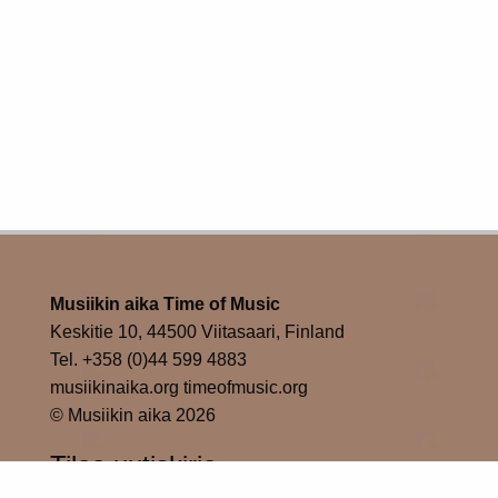
Musiikin aika Time of Music
Keskitie 10, 44500 Viitasaari, Finland
Tel. +358 (0)44 599 4883
musiikinaika.org timeofmusic.org
© Musiikin aika 2026
Tilaa uutiskirje