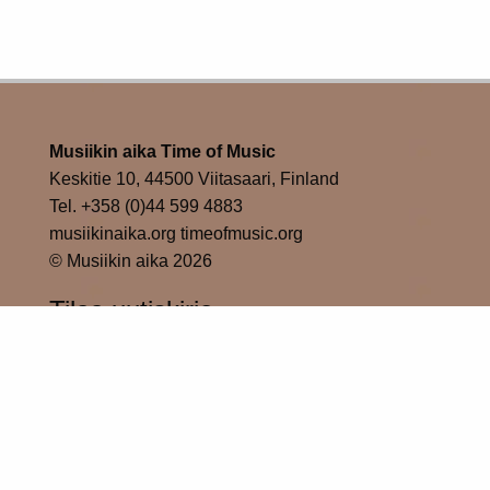
Musiikin aika Time of Music
Keskitie 10, 44500 Viitasaari, Finland
Tel. +358 (0)44 599 4883
musiikinaika.org timeofmusic.org
© Musiikin aika 2026
Tilaa uutiskirje
Tilaa
Musiikin aika sosiaalisessa mediassa