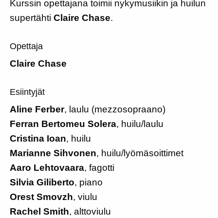
Kurssin opettajana toimii nykymusiikin ja huilun
supertähti
Claire Chase
.
Opettaja
Claire Chase
Esiintyjät
Aline Ferber
, laulu (mezzosopraano)
Ferran Bertomeu Solera
, huilu/laulu
Cristina Ioan
, huilu
Marianne Sihvonen
, huilu/lyömäsoittimet
Aaro Lehtovaara
, fagotti
Silvia Giliberto
, piano
Orest Smovzh
, viulu
Rachel Smith
, alttoviulu