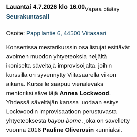
Jäsenyys
Lauantai 4.7.2026 klo 16.00
Vapaa pääsy
Hankkeet
Seurakuntasali
Hallinto
Historia
Osoite:
Pappilantie 6, 44500 Viitasaari
English
Suomi
Konsertissa mestarikurssin osallistujat esittävät
avoimen muodon yhtyeteoksia neljältä
ikoniselta säveltäjä-improvisoijalta, joihin
kurssilla on syvennytty Viitasaarella viikon
aikana. Kurssille saapuu vierailevaksi
mentoriksi säveltäjä
Annea Lockwood
.
Yhdessä säveltäjän kanssa luodaan esitys
Lockwoodin improvisaatioon perustuvasta
yhtyeteoksesta
bayou-borne
, joka on sävelletty
vuonna 2016
Pauline Oliverosin
kunniaksi.