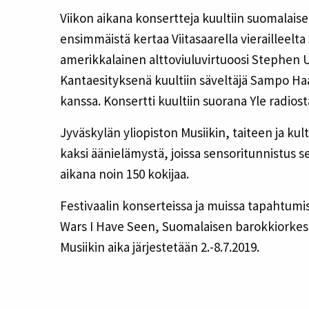
Viikon aikana konsertteja kuultiin suomalais
ensimmäistä kertaa Viitasaarella vierailleelta
amerikkalainen alttoviuluvirtuoosi Stephen
Kantaesityksenä kuultiin säveltäjä Sampo Haa
kanssa. Konsertti kuultiin suorana Yle radios
Jyväskylän yliopiston Musiikin, taiteen ja ku
kaksi äänielämystä, joissa sensoritunnistus se
aikana noin 150 kokijaa.
Festivaalin konserteissa ja muissa tapahtumis
Wars I Have Seen, Suomalaisen barokkiorkes
Musiikin aika järjestetään 2.-8.7.2019.