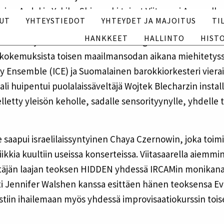
Tilaa uutiskirje
Heine Avdal ja Yukiko Shinozaki
toivat Viitasaari Areenalle 
Jäsenyys
PUT
YHTEYSTIEDOT
YHTEYDET JA MAJOITUS
TI
sikoita ja tanssijoita. Ensi kertaa Viitasaarella vieraile
Hankkeet
HANKKEET
HALLINTO
HIST
a säveltäjistä. Hänen teoksensa Songs of Wars I Have Se
Hallinto
ta kokemuksista toisen maailmansodan aikana miehitetys
Historia
y Ensemble (ICE) ja Suomalainen barokkiorkesteri viera
ali huipentui puolalaissäveltäjä Wojtek Blecharzin insta
English
Suomi
letty yleisön keholle, sadalle sensorityynylle, yhdelle t
e saapui israelilaissyntyinen Chaya Czernowin, joka toim
kia kuultiin useissa konserteissa. Viitasaarella aiemmin v
säveltäjän laajan teoksen HIDDEN yhdessä IRCAMin monika
isti Jennifer Walshen kanssa esittäen hänen teoksensa Ev
stiin ihailemaan myös yhdessä improvisaatiokurssin toi