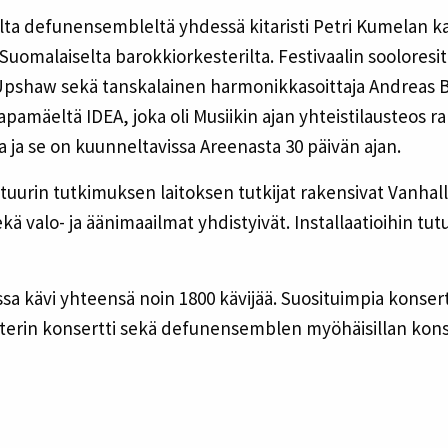
elta defunensembleltä yhdessä kitaristi Petri Kumelan k
 Suomalaiselta barokkiorkesterilta. Festivaalin sooloresit
 Upshaw sekä tanskalainen harmonikkasoittaja Andreas 
pamäeltä IDEA, joka oli Musiikin ajan yhteistilausteos r
ta ja se on kuunneltavissa Areenasta 30 päivän ajan.
lttuurin tutkimuksen laitoksen tutkijat rakensivat Vanhal
kä valo- ja äänimaailmat yhdistyivät. Installaatioihin tu
sa kävi yhteensä noin 1800 kävijää. Suosituimpia konsert
terin konsertti sekä defunensemblen myöhäisillan konse