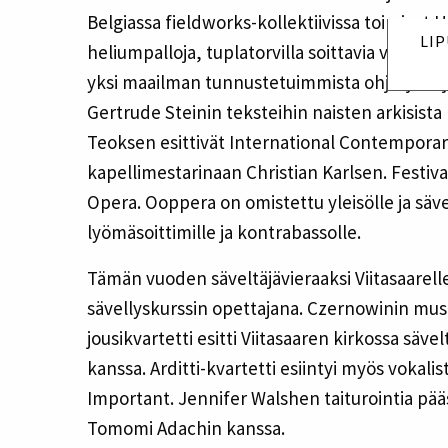
Belgiassa fieldworks-kollektiivissa toimivat 
LI
heliumpalloja, tuplatorvilla soittavia vaskimuu
yksi maailman tunnustetuimmista ohjaajista j
Gertrude Steinin teksteihin naisten arkisis
Teoksen esittivät International Contemporar
kapellimestarinaan Christian Karlsen. Festiva
Opera. Ooppera on omistettu yleisölle ja sävel
lyömäsoittimille ja kontrabassolle.
Tämän vuoden säveltäjävieraaksi Viitasaarell
sävellyskurssin opettajana. Czernowinin musiik
jousikvartetti esitti Viitasaaren kirkossa 
kanssa. Arditti-kvartetti esiintyi myös vokal
Important. Jennifer Walshen taiturointia pää
Tomomi Adachin kanssa.