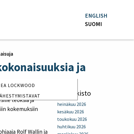
ENGLISH
SUOMI
aisuja
skokonaisuuksia ja
NNEA LOCKWOOD
Uutisarkisto
LÄHESTYMISTAVAT
lle teoksia ja
heinäkuu 2026
usiin kokemuksiin
kesäkuu 2026
toukokuu 2026
huhtikuu 2026
hjaaja Rolf Wallin ja