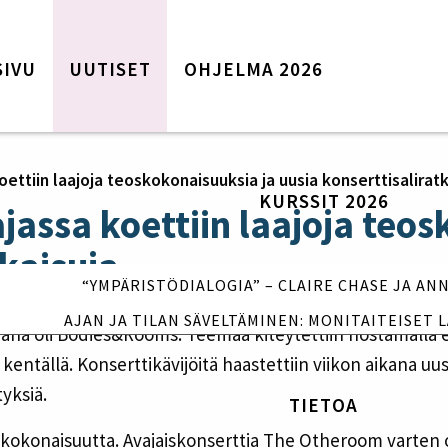
SIVU
UUTISET
OHJELMA 2026
Etusivu
Uutiset
Ohjelma 2026
oettiin laajoja teoskokonaisuuksia ja uusia konserttisaliratk
KURSSIT 2026
Kurssit 2026
ajassa koettiin laajoja teo
“Ympäristödialogia” – Claire Chase
tkaisuja
ja Annea Lockwood
“YMPÄRISTÖDIALOGIA” – CLAIRE CHASE JA A
Ajan ja tilan säveltäminen:
monitaiteiset lähestymistavat
AJAN JA TILAN SÄVELTÄMINEN: MONITAITEISET 
na oli Bodies&Rooms. Teemaa kiteytettiin nostamalla esi
Tietoa
 kentällä. Konserttikävijöitä haastettiin viikon aikana u
Liput
tyksiä.
TIETOA
Yhteystiedot
Yhteydet ja majoitus
oskokonaisuutta. Avajaiskonserttia The Otheroom varten o