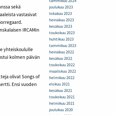
tammikuu 2024
anssa sekä
joulukuu 2023
lokakuu 2023
aaleista vastasivat
heinäkuu 2023
Borregaard.
kesäkuu 2023
anskalaisen IRCAMin
toukokuu 2023
huhtikuu 2023
tammikuu 2023
le yhteiskoululle
heinäkuu 2022
tustui kolmen päivän
kesäkuu 2022
toukokuu 2022
maaliskuu 2022
teja olivat Songs of
helmikuu 2022
rtti. Ensi vuoden
elokuu 2021
kesäkuu 2021
toukokuu 2021
helmikuu 2021
joulukuu 2020