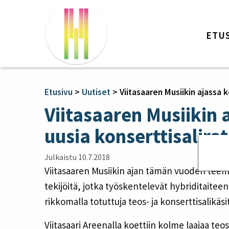
ETU
Etusivu
>
Uutiset
>
Viitasaaren Musiikin ajassa k
Viitasaaren Musiikin 
uusia konserttisalira
Julkaistu 10.7.2018
Viitasaaren Musiikin ajan tämän vuoden teema
tekijöitä, jotka työskentelevät hybriditaiteen
rikkomalla totuttuja teos- ja konserttisalikäsi
Viitasaari Areenalla koettiin kolme laajaa te