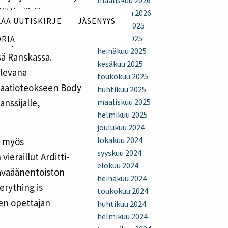
maaliskuu 2026
jättimäisiä
tammikuu 2026
LAA UUTISKIRJE
JÄSENYYS
va Heiner Goebbels on
joulukuu 2025
lokakuu 2025
ORIA
en perustui
heinäkuu 2025
sä Ranskassa.
kesäkuu 2025
ilevana
toukokuu 2025
llaatioteokseen Body
huhtikuu 2025
anssijalle,
maaliskuu 2025
helmikuu 2025
joulukuu 2024
lokakuu 2024
i myös
syyskuu 2024
ieraillut Arditti-
elokuu 2024
navaäänentoiston
heinäkuu 2024
erything is
toukokuu 2024
sen opettajan
huhtikuu 2024
helmikuu 2024