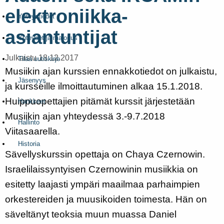
elektroniikka-
Yhteystiedot
asiantuntijat
Yhteydet ja majoitus
Julkaistu 18.12.2017
Tilaa uutiskirje
Musiikin ajan kurssien ennakkotiedot on julkaistu,
Jäsenyys
ja kursseille ilmoittautuminen alkaa 15.1.2018.
Huippuopettajien pitämät kurssit järjestetään
Hankkeet
Musiikin ajan yhteydessä 3.-9.7.2018
Hallinto
Viitasaarella.
Historia
Sävellyskurssin opettaja on Chaya Czernowin.
Israelilaissyntyisen Czernowinin musiikkia on
esitetty laajasti ympäri maailmaa parhaimpien
orkestereiden ja muusikoiden toimesta. Hän on
säveltänyt teoksia muun muassa Daniel