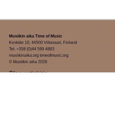
Musiikin aika Time of Music
Keskitie 10, 44500 Viitasaari, Finland
Tel. +358 (0)44 599 4883
musiikinaika.org timeofmusic.org
© Musiikin aika 2026
Tilaa uutiskirje
Please wait...
Tilaa