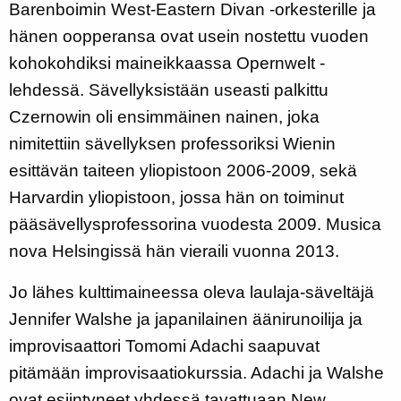
Barenboimin West-Eastern Divan -orkesterille ja
hänen oopperansa ovat usein nostettu vuoden
kohokohdiksi maineikkaassa Opernwelt -
lehdessä. Sävellyksistään useasti palkittu
Czernowin oli ensimmäinen nainen, joka
nimitettiin sävellyksen professoriksi Wienin
esittävän taiteen yliopistoon 2006-2009, sekä
Harvardin yliopistoon, jossa hän on toiminut
pääsävellysprofessorina vuodesta 2009. Musica
nova Helsingissä hän vieraili vuonna 2013.
Jo lähes kulttimaineessa oleva laulaja-säveltäjä
Jennifer Walshe ja japanilainen äänirunoilija ja
improvisaattori Tomomi Adachi saapuvat
pitämään improvisaatiokurssia. Adachi ja Walshe
ovat esiintyneet yhdessä tavattuaan New