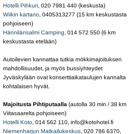
Hotelli Pihkuri
, 020 7981 440 (keskusta)
Wiikin kartano
, 0405313277 (15 km keskustasta
pohjoiseen)
Hännilänsalmi Camping
, 014 572 550 (6 km
keskustasta etelään)
Autoilevien kannattaa tutkia mökkimajoituksen
mahdollisuudet, ja myös bussiyhteydet
Jyväskylään ovat konserttiaikataulujen kannalta
kohtalaisen hyvät.
Majoitusta Pihtiputaalla
(autolla 30 min / 38 km
Viitasaarelta pohjoiseen)
Hotelli
Koto
, 014 562 110, info@kotohotel.fi
Niemenharjun Matkailukeskus
, 020 786 6370,