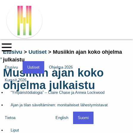
Etusivu
>
Uutiset
>
Musiikin ajan koko ohjelma
×
julkaistu
Etusivu
Uutiset
Ohjelma 2026
Musiikin ajan koko
Kurssit 2026
ohjelma julkaistu
“Ympäristödialogia” – Claire Chase ja Annea Lockwood
Ajan ja tilan säveltäminen: monitaiteiset lähestymistavat
Tietoa
English
Suomi
Liput