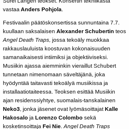
Surel Langen teokset. Konsertin tekniikasta
vastaa
Anders Pohjola
.
Festivaalin päätöskonsertissa sunnuntaina 7.7.
kuullaan saksalaisen
Alexander Schubertin
teos
Angel Death Traps,
jossa tekoäly muokkaa
rakkauslauluista koostuvan kokonaisuuden
samanaikaisesti intiimiksi ja objektiiviseksi.
Musiikin ajassa aiemminkin vieraillut Schubert
tunnetaan nimenomaan säveltäjänä, joka
hyödyntää taitavasti tekoälyä musiikissa ja
installaatiotaiteessa. Teoksen esittää Musiikin
ajan residenssiyhtye, suomalais-tanskalainen
Neko3
, jonka jäsenet ovat lyömäsoittajat
Kalle
Hakosalo
ja
Lorenzo Colombo
sekä
kosketinsoittaja
Fei Nie
.
Angel Death Traps