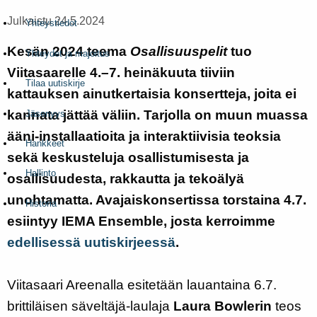
Julkaistu 24.5.2024
Yhteystiedot
Kesän 2024 teema
Osallisuuspelit
tuo
Yhteydet ja majoitus
Viitasaarelle 4.–7. heinäkuuta tiiviin
Tilaa uutiskirje
kattauksen ainutkertaisia konsertteja, joita ei
kannata jättää väliin. Tarjolla on muun muassa
Jäsenyys
ääni-installaatioita ja interaktiivisia teoksia
Hankkeet
sekä keskusteluja osallistumisesta ja
Hallinto
osallisuudesta, rakkautta ja tekoälyä
unohtamatta. Avajaiskonsertissa torstaina 4.7.
Historia
esiintyy IEMA Ensemble, josta kerroimme
edellisessä uutiskirjeessä
.
Viitasaari Areenalla esitetään lauantaina 6.7.
brittiläisen säveltäjä-laulaja
Laura Bowlerin
teos