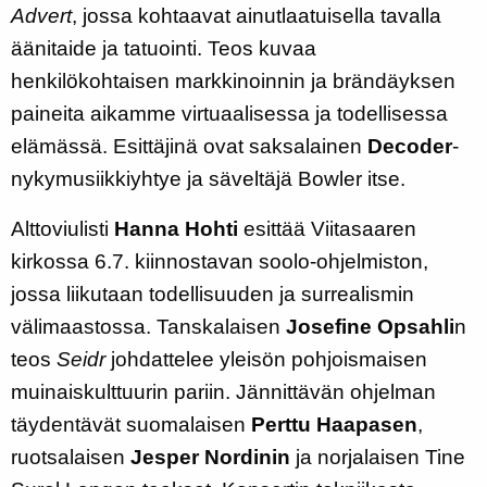
Advert
, jossa kohtaavat ainutlaatuisella tavalla
äänitaide ja tatuointi. Teos kuvaa
henkilökohtaisen markkinoinnin ja brändäyksen
paineita aikamme virtuaalisessa ja todellisessa
elämässä. Esittäjinä ovat saksalainen
Decoder
-
nykymusiikkiyhtye ja säveltäjä Bowler itse.
Alttoviulisti
Hanna Hohti
esittää Viitasaaren
kirkossa 6.7. kiinnostavan soolo-ohjelmiston,
jossa liikutaan todellisuuden ja surrealismin
välimaastossa. Tanskalaisen
Josefine Opsahli
n
teos
Seidr
johdattelee yleisön pohjoismaisen
muinaiskulttuurin pariin. Jännittävän ohjelman
täydentävät suomalaisen
Perttu Haapasen
,
ruotsalaisen
Jesper Nordinin
ja norjalaisen Tine