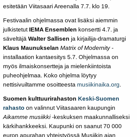
esitetään Viitasaari Areenalla 7.7. klo 19.
Festivaalin ohjelmassa ovat lisäksi aiemmin
julkistetut
IEMA Ensemblen
konsertti 4.7. ja
säveltäjä
Walter Sallisen
ja kirjailija-dramaturgi
Klaus Maunukselan
Matrix of Modernity
-
installaation kantaesitys 5.7. Ohjelmassa on
myös ilmaiskonsertteja ja mielenkiintoista
puheohjelmaa. Koko ohjelma löytyy
nettisivuiltamme osoitteesta
musiikinaika.org
.
Suomen kulttuurirahaston
Keski-Suomen
rahasto
on valinnut Viitasaaren kaupungin
Aikamme musiikki
-keskuksen maakunnalliseksi
kärkihankkeeksi. Kaupunki on saanut 70 000
euron apurahan yhteistyössä Musiikin ajan