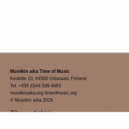
Musiikin aika Time of Music
Keskitie 10, 44500 Viitasaari, Finland
Tel. +358 (0)44 599 4883
musiikinaika.org timeofmusic.org
© Musiikin aika 2026
Tilaa uutiskirje