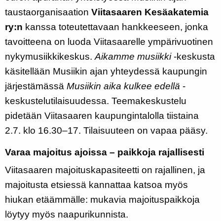
taustaorganisaation
Viitasaaren Kesäakatemia
ry:n
kanssa toteutettavaan hankkeeseen, jonka
tavoitteena on luoda Viitasaarelle ympärivuotinen
nykymusiikkikeskus.
Aikamme musiikki
-keskusta
käsitellään Musiikin ajan yhteydessä kaupungin
järjestämässä
Musiikin aika kulkee edellä
-
keskustelutilaisuudessa. Teemakeskustelu
pidetään Viitasaaren kaupungintalolla tiistaina
2.7. klo 16.30–17. Tilaisuuteen on vapaa pääsy.
Varaa majoitus ajoissa – paikkoja rajallisesti
Viitasaaren majoituskapasiteetti on rajallinen, ja
majoitusta etsiessä kannattaa katsoa myös
hiukan etäämmälle: mukavia majoituspaikkoja
löytyy myös naapurikunnista.