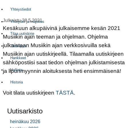
Yhteystiedot
Julkaistu 28.5.2021
Yhteydet ja majoitus
Kesäkuun alkupäivinä julkaisemme kesän 2021
Tilaa uutiskirje
Musiikin ajan teeman ja ohjelman. Ohjelma
julkaistaan Musiikin ajan verkkosivuilla sekä
Jäsenyys
Musiikin ajan uutiskirjeellä. Tilaamalla uutiskirjeen
Hankkeet
sähköpostiisi saat tiedon ohjelman julkistamisesta
Hallinto
ja lipunmyynnin aloituksesta heti ensimmäisenä!
Historia
Voit tilata uutiskirjeen
TÄSTÄ
.
Uutisarkisto
heinäkuu 2026