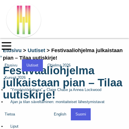
Etusivu
>
Uutiset
>
Festivaaliohjelma julkaistaan
×
pian – Tilaa uutiskirje!
Etusivu
Uutiset
Ohjelma 2026
Festivaaliohjelma
Kurssit 2026
julkaistaan pian – Tilaa
“Ympäristödialogia” – Claire Chase ja Annea Lockwood
uutiskirje!
Ajan ja tilan säveltäminen: monitaiteiset lähestymistavat
Tietoa
English
Suomi
Liput