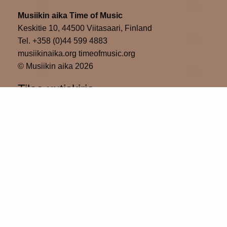
Musiikin aika Time of Music
Keskitie 10, 44500 Viitasaari, Finland
Tel. +358 (0)44 599 4883
musiikinaika.org timeofmusic.org
© Musiikin aika 2026
Tilaa uutiskirje
Please wait...
Tilaa
Kiitos uutiskirjeen tilaamisesta!
Musiikin aika sosiaalisessa mediassa