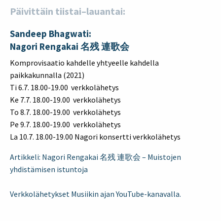
Tilaa uutiskirje
Päivittäin tiistai–lauantai:
Jäsenyys
Hankkeet
Sandeep Bhagwati:
Hallinto
Nagori Rengakai 名残 連歌会
Historia
Komprovisaatio kahdelle yhtyeelle kahdella
paikkakunnalla (2021)
Ti 6.7. 18.00-19.00 verkkolähetys
English
Suomi
Ke 7.7. 18.00-19.00 verkkolähetys
To 8.7. 18.00-19.00 verkkolähetys
Pe 9.7. 18.00-19.00 verkkolähetys
La 10.7. 18.00-19.00 Nagori konsertti verkkolähetys
Artikkeli: Nagori Rengakai 名残 連歌会 – Muistojen
yhdistämisen istuntoja
Verkkolähetykset Musiikin ajan YouTube-kanavalla.