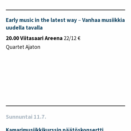
Early music in the latest way
–
Vanhaa musiikkia
uudella tavalla
20.00 Viitasaari Areena
22/12 €
Quartet Ajaton
Sunnuntai 11.7.
Kamarimusiikkikurssin päätöskonsertti