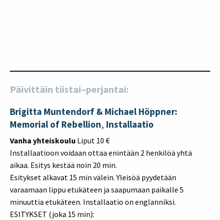
Päivittäin tiistai–perjantai:
Brigitta Muntendorf & Michael Höppner:
Memorial of Rebellion
,
Installaatio
Vanha yhteiskoulu
Liput 10 €
Installaatioon voidaan ottaa enintään 2 henkilöä yhtä
aikaa. Esitys kestää noin 20 min.
Esitykset alkavat 15 min välein. Yleisöä pyydetään
varaamaan lippu etukäteen ja saapumaan paikalle 5
minuuttia etukäteen. Installaatio on englanniksi.
ESITYKSET (joka 15 min):