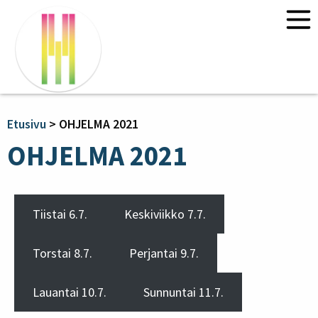
Etusivu
Uutiset
Ohjelma 2026
Etusivu
>
OHJELMA 2021
Kurssit 2026
OHJELMA 2021
“Ympäristödialogia” – Claire Chase
ja Annea Lockwood
Ajan ja tilan säveltäminen:
Tiistai 6.7.
Keskiviikko 7.7.
monitaiteiset lähestymistavat
Tietoa
Torstai 8.7.
Perjantai 9.7.
Liput
Yhteystiedot
Lauantai 10.7.
Sunnuntai 11.7.
Yhteydet ja majoitus