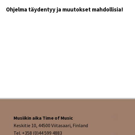
Ohjelma täydentyy ja muutokset mahdollisia!
Musiikin aika Time of Music
Keskitie 10, 44500 Viitasaari, Finland
Tel. +358 (0)44 599 4883