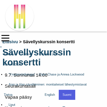
Etusivu
>
Sävellyskurssin konsertti
×
Sävellyskurssin
Etusivu
Uutiset
Ohjelma 2026
konsertti
Kurssit 2026
“Ympäristödialogia” – Claire Chase ja Annea Lockwood
9.7. Sunnuntai 14.00
Ajan ja tilan säveltäminen: monitaiteiset lähestymistavat
Seurakuntasali
Tietoa
English
Suomi
Vapaa pääsy
Liput