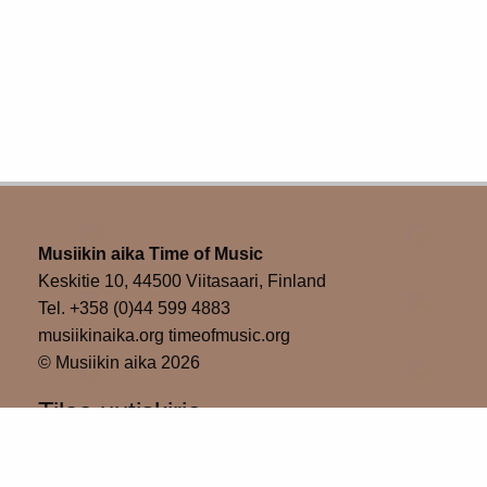
Musiikin aika Time of Music
Keskitie 10, 44500 Viitasaari, Finland
Tel. +358 (0)44 599 4883
musiikinaika.org timeofmusic.org
© Musiikin aika 2026
Tilaa uutiskirje