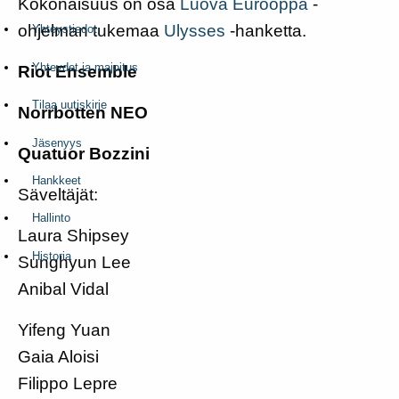
Kokonaisuus on osa
Luova
Eurooppa
-
ohjelman tukemaa
Ulysses
-hanketta.
Yhteystiedot
Yhteydet ja majoitus
Riot Ensemble
Tilaa uutiskirje
Norrbotten NEO
Jäsenyys
Quatuor Bozzini
Hankkeet
Säveltäjät:
Hallinto
Laura Shipsey
Historia
Sunghyun Lee
Anibal Vidal
Yifeng Yuan
Gaia Aloisi
Filippo Lepre