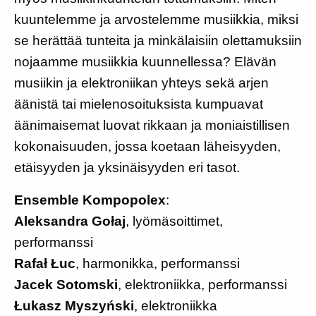
kuuntelemme ja arvostelemme musiikkia, miksi
se herättää tunteita ja minkälaisiin olettamuksiin
nojaamme musiikkia kuunnellessa? Elävän
musiikin ja elektroniikan yhteys sekä arjen
äänistä tai mielenosoituksista kumpuavat
äänimaisemat luovat rikkaan ja moniaistillisen
kokonaisuuden, jossa koetaan läheisyyden,
etäisyyden ja yksinäisyyden eri tasot.
Ensemble Kompopolex
:
Aleksandra Gołaj
, lyömäsoittimet,
performanssi
Rafał Łuc
, harmonikka, performanssi
Jacek Sotomski
, elektroniikka, performanssi
Łukasz Myszyński
, elektroniikka